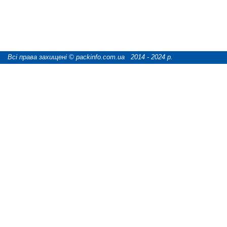
Всі права захищені © packinfo.com.ua 2014 - 2024 р.
розробка сайту "webCATS digital"