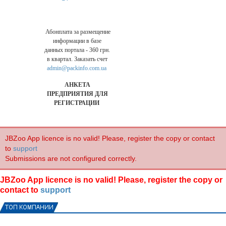
Абонплата за размещение
информации в базе
данных портала - 360 грн.
в квартал. Заказать счет
admin@packinfo.com.ua
АНКЕТА
ПРЕДПРИЯТИЯ ДЛЯ
РЕГИСТРАЦИИ
JBZoo App licence is no valid! Please, register the copy or contact
to
support
Submissions are not configured correctly.
JBZoo App licence is no valid! Please, register the copy or
contact to
support