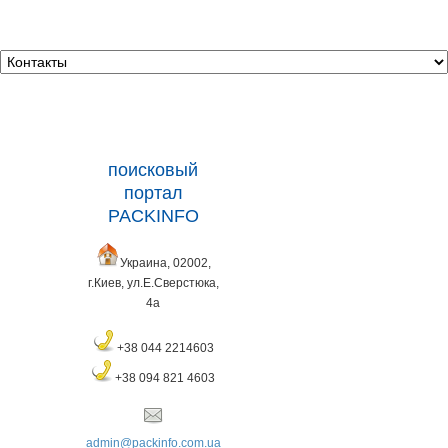
поисковый
портал
PACKINFO
Украина, 02002,
г.Киев, ул.Е.Сверстюка,
4а
+38 044 2214603
+38 094 821 4603
admin@packinfo.com.ua