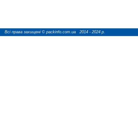
Всі права захищені © packinfo.com.ua 2014 - 2024 р.
розробка сайту "webCATS digital"