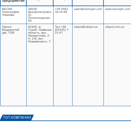
предприятия
ВЕСНА,
49038
+38 0562
sales@vesnaph.com
www.vesnaph.com
Типография
Днепропетровск,
34-10-86
Упаковки
ул
Ленинградская,
68
Укрпол
82400, м.
Тел.+38
ukrpol@ukrpol.ua
ukrpol.com.ua
Видавничий
Стрий, Львівська
(03245) 7-
дім, ТОВ
область, вул.
21-47
Промислова, 2-
А, 2-В, вул.
Новаківського, 7.