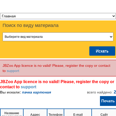
Поиск
по виду материала
JBZoo App licence is no valid! Please, register the copy or contact
to
support
JBZoo App licence is no valid! Please, register the copy or
contact to
support
2
Вы искали:
пачка картоная
всего найдено:
Название
Адрес
Телефон
E-mail
Сайт